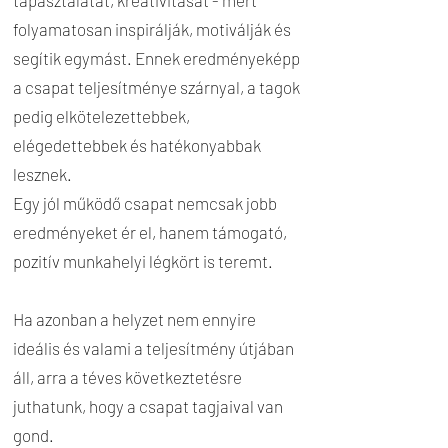
tapasztalatát, kreativitását - mert
folyamatosan inspirálják, motiválják és
segítik egymást. Ennek eredményeképp
a csapat teljesítménye szárnyal, a tagok
pedig elkötelezettebbek,
elégedettebbek és hatékonyabbak
lesznek.
Egy jól működő csapat nemcsak jobb
eredményeket ér el, hanem támogató,
pozitív munkahelyi légkört is teremt.
Ha azonban a helyzet nem ennyire
ideális és valami a teljesítmény útjában
áll, arra a téves következtetésre
juthatunk, hogy a csapat tagjaival van
gond.