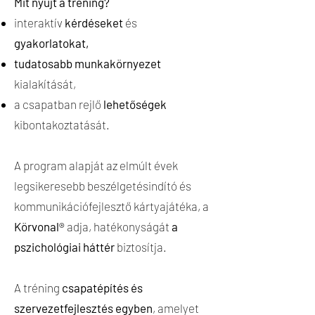
Mit nyújt a tréning?
interaktív
kérdéseket
és
gyakorlatokat
,
tudatosabb munkakörnyezet
kialakítását,
a csapatban rejlő
lehetőségek
kibontakoztatását.
A program alapját az elmúlt évek
legsikeresebb beszélgetésindító és
kommunikációfejlesztő kártyajátéka, a
Körvonal®
adja,
hatékonyságát
a
pszichológiai háttér
biztosítja.
A tréning
csapatépítés és
szervezetfejlesztés egyben
, amelyet