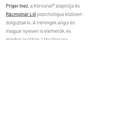
Priger Inez
, a Körvonal® alapítója és
Rácmolnár Lili
pszichológus közösen
dolgoztak ki. A tréningek angol és
magyar nyelven is elérhetők, és
minden esetben a the therapy –
pszichológiai tanácsadó központ
szakemberei
vezetik.
Bővebb információ kérhető Rácmolnár
Lilitől a
racmolnar.lili@thetherapy.hu
emailcímen.