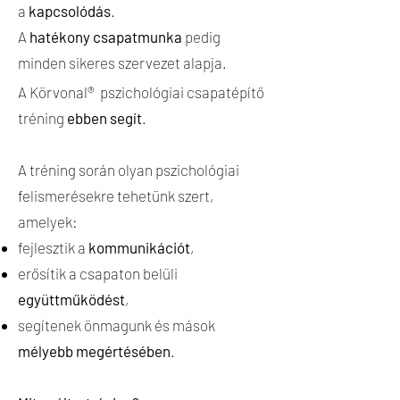
a
kapcsolódás
.
​A
hatékony csapatmunka
pedig
minden sikeres szervezet alapja.
A Körvonal®
pszichológiai csapatépítő
tréning
ebben segít
.
A tréning során olyan pszichológiai
felismerésekre tehetünk szert,
amelyek:
fejlesztik a
kommunikációt
,
erősítik a csapaton belüli
együttműködést
,
segítenek önmagunk és mások
mélyebb megértésében
.