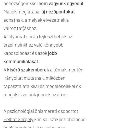
nehézségeinkkel
nem vagyunk egyedül
.
Mások meglátásai
új nézőpontokat
adhatnak, amelyek elvezetnek a
változ(tat)áshoz.
A folyamat során fejleszthetjük az
érzelmeinkhez való könnyebb
kapcsolódást és azok
jobb
kommunikálását.
A
kísérő szakemberek
a témák mentén
irányokat mutatnak, miközben
tapasztalataikkal és megéléseikkel ők
maguk is velünk jönnek az úton.
A pszichológiai önismereti csoportot
Pelbát Gergely
klinikai szakpszichológus
és
Rácmolnár Lili
pszichológus,