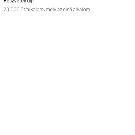
Részvételi díj:
20.000 Ft/alkalom, mely az első alkalom
után, az elköteleződést követően egy
összegben fizetendő: 20.000 Ft +
180.000 Ft formában.
A csoportba kerüléshez szükséges
online interjú 30 perc hosszú, díja
10.000 Ft.
Kinek ajánljuk?
A csoport jó lehetőség azoknak,
akik
már jártak pszichológushoz
és nyitottak
az önismeret más formáinak
megismerésére, szempontjaik
bővítésére, illetve azok számára is,
akik
még csak barátkoznak a gondolattal
és