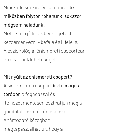
Nincs idő senkire és semmire, de
miközben folyton rohanunk, sokszor
mégsem haladunk
.
Nehéz megállni és beszélgetést
kezdeményezni – befele és kifele is.
A pszichológiai önismereti csoportban
erre kapunk lehetőséget.
Mit nyújt az önismereti csoport?
A kis létszámú csoport
biztonságos
terében
elfogadással és
ítélkezésmentesen oszthatjuk meg a
gondolatainkat és érzéseinket.
A támogató közegben
megtapasztalhatjuk, hogy a