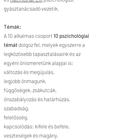
gyásztanácsadó vezetik.
Témák:
A
10 alkalmas csoport
10 pszichológiai
témát
dolgoz fel, melyek egyszerre a
legközösebb tapasztalásaink és az
egyéni önismeretünk alapjai is:
változás és megújulás,
legjobb önmagunk,
függőségek, zsákutcák,
önszabályozás és határhúzás,
szabadság,
felelősség,
kapcsolódás: kifele és befele,
veszteségek és magány,