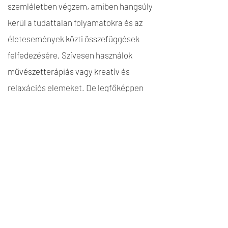
szemléletben végzem, amiben hangsúly
kerül a tudattalan folyamatokra és az
életesemények közti összefüggések
felfedezésére. Szívesen használok
művészetterápiás vagy kreatív és
relaxációs elemeket. De legfőképpen
hiszem, hogy a kapcsolat az, ami
lehetővé teszi, hogy a változás felé
vezető úton el tudjunk indulni.
Amiben segíthetek:
- nehéz élethelyzetek (veszteségek,
elakadások, stresszkezelés),
- önismereti folyamatok,