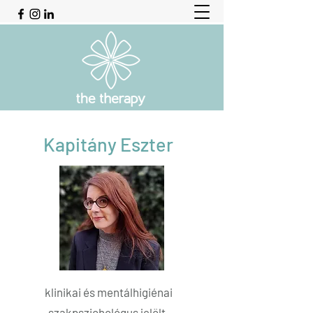
Kapitány Eszter
klinikai és mentálhigiénai
szakpszichológus jelölt,