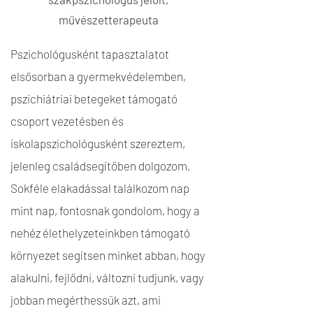
művészetterapeuta
Pszichológusként tapasztalatot
elsősorban a gyermekvédelemben,
pszichiátriai betegeket támogató
csoport vezetésben és
iskolapszichológusként szereztem,
jelenleg családsegítőben dolgozom.
Sokféle elakadással találkozom nap
mint nap, fontosnak gondolom, hogy a
nehéz élethelyzeteinkben támogató
környezet segítsen minket abban, hogy
alakulni, fejlődni, változni tudjunk, vagy
jobban megérthessük azt, ami