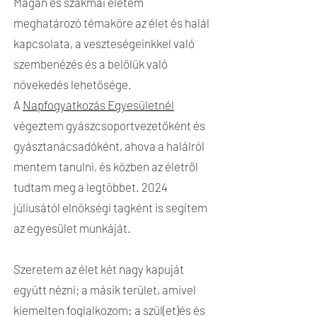
Magán és szakmai életem
meghatározó témaköre az élet és halál
kapcsolata, a veszteségeinkkel való
szembenézés és a belőlük való
növekedés lehetősége.
A
Napfogyatkozás Egyesületnél
végeztem gyászcsoportvezetőként és
gyásztanácsadóként, ahova a halálról
mentem tanulni, és közben az életről
tudtam meg a legtöbbet. 2024
júliusától elnökségi tagként is segítem
az egyesület munkáját.
Szeretem az élet két nagy kapuját
együtt nézni; a másik terület, amivel
kiemelten foglalkozom: a szül(et)és és