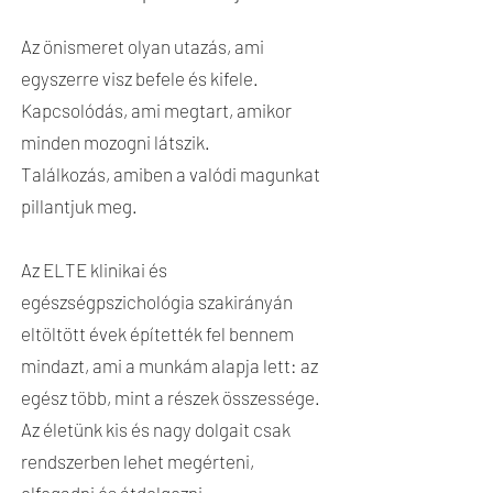
Az önismeret olyan utazás, ami
egyszerre visz befele és kifele.
Kapcsolódás, ami megtart, amikor
minden mozogni látszik.
Találkozás, amiben a valódi magunkat
pillantjuk meg.
Az ELTE klinikai és
egészségpszichológia szakirányán
eltöltött évek építették fel bennem
mindazt, ami a munkám alapja lett: az
egész több, mint a részek összessége.
Az életünk kis és nagy dolgait csak
rendszerben lehet megérteni,