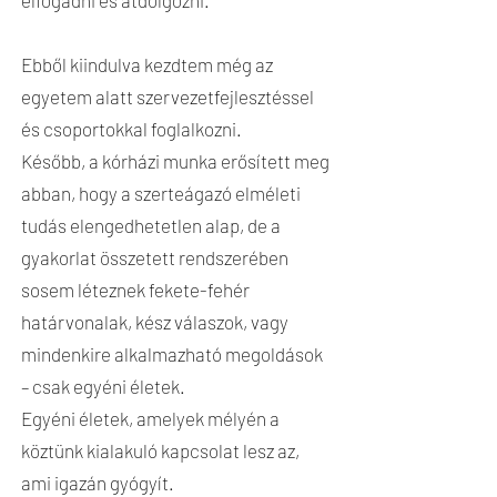
elfogadni és átdolgozni.
Ebből kiindulva kezdtem még az
egyetem alatt szervezetfejlesztéssel
és csoportokkal foglalkozni.
Később, a kórházi munka erősített meg
abban, hogy a szerteágazó elméleti
tudás elengedhetetlen alap, de a
gyakorlat összetett rendszerében
sosem léteznek fekete-fehér
határvonalak, kész válaszok, vagy
mindenkire alkalmazható megoldások
– csak egyéni életek.
Egyéni életek, amelyek mélyén a
köztünk kialakuló kapcsolat lesz az,
ami igazán gyógyít.