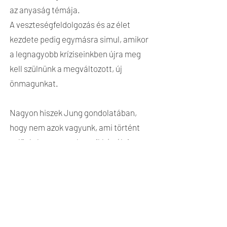
az anyaság témája.
A veszteségfeldolgozás és az élet
kezdete pedig egymásra simul, amikor
a legnagyobb kríziseinkben újra meg
kell szülnünk a megváltozott, új
önmagunkat.
Nagyon hiszek Jung gondolatában,
hogy nem azok vagyunk, ami történt
velünk, hanem azok, amikké válni
tudtunk általuk.
Mert az életünk nehézségei egyben a
legnagyobb növekedési lehetőségeink
is, de ez a fejlődés sosem automatikus
- mindig rajtunk múlik.