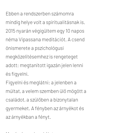
Ebben a rendszerben számomra
mindig helye volt a spiritualitásnak is.
2015 nyarán végigültem egy 10 napos
néma Vipassana meditációt. A csend
önismerete a pszichológusi
megközelítésemhez is rengeteget
adott: megtanított igazán jelen lenni
és figyelni.
Figyelni és meglátni: a jelenben a
múltat, a velem szemben ülő mögött a
családot, a szülőben a bizonytalan
gyermeket. A fényben az árnyékot és
az árnyékban a fényt.