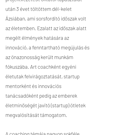
után 3 évet töltöttem dél-kelet
Ázsiában, ami sorsfordító időszak volt
az életemben. Ezalatt az időszak alatt
megélt élmények hatására az
innováció, a fenntartható megújulás és
az önazonosság került munkám
fókuszába. Art coachként egyéni
életutak felvirágoztatását, startup
mentorként és innovációs
tanácsadóként pedig az emberek
életminőségét javító (startup) ötletek
megvalósítását támogatom.
A coaching témája nagyon sokféle