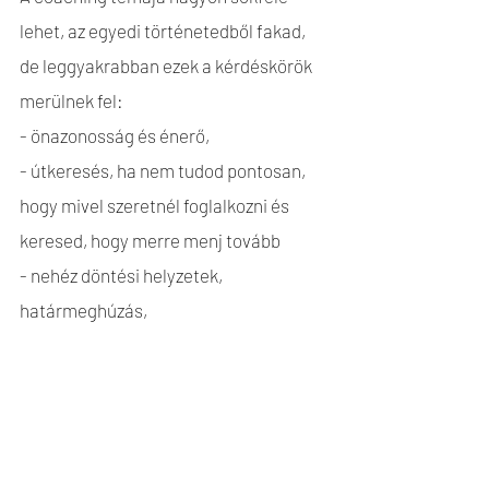
lehet, az egyedi történetedből fakad,
de leggyakrabban ezek a kérdéskörök
merülnek fel:
- önazonosság és énerő,
- útkeresés, ha nem tudod pontosan,
hogy mivel szeretnél foglalkozni és
keresed, hogy merre menj tovább
- nehéz döntési helyzetek,
határmeghúzás,
- régi hiedelmek, minták hátrahagyása,
- új kezdet, ha megvan a változtatás
iránya és erőt merítenél életed
következő fejezetéhez.