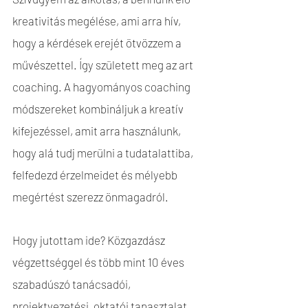
kreativitás megélése, ami arra hív,
hogy a kérdések erejét ötvözzem a
művészettel. Így született meg az art
coaching. A hagyományos coaching
módszereket kombináljuk a kreatív
kifejezéssel, amit arra használunk,
hogy alá tudj merülni a tudatalattiba,
felfedezd érzelmeidet és mélyebb
megértést szerezz önmagadról.
Hogy jutottam ide? Közgazdász
végzettséggel és több mint 10 éves
szabadúszó tanácsadói,
projektvezetési, oktatói tapasztalat