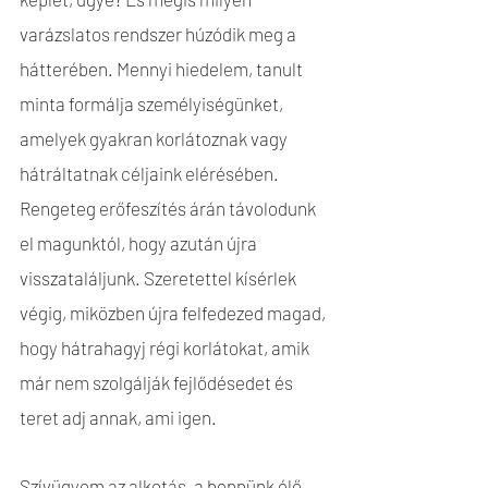
varázslatos rendszer húzódik meg a
hátterében. Mennyi hiedelem, tanult
minta formálja személyiségünket,
amelyek gyakran korlátoznak vagy
hátráltatnak céljaink elérésében.
Rengeteg erőfeszítés árán távolodunk
el magunktól, hogy azután újra
visszataláljunk. Szeretettel kísérlek
végig, miközben újra felfedezed magad,
hogy hátrahagyj régi korlátokat, amik
már nem szolgálják fejlődésedet és
teret adj annak, ami igen.
Szívügyem az alkotás, a bennünk élő