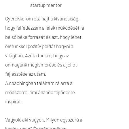
startup mentor
Gyerekkorom óta hajt a kíváncsiság,
hogy felfedezzem a lélek működését, a
belső béke forrását és azt, hogy lehet
életünkkel pozitív példát hagyni a
világban. Azóta tudom, hogy az
önmagunk megismerése és a jóllét
fejlesztése az utam.
A coachingban találtam rá arra a
módszerre, ami állandó fejlődésre
inspirál.
Vagyok, aki vagyok. Milyen egyszerű a
képlet, ugye? És mégis milyen