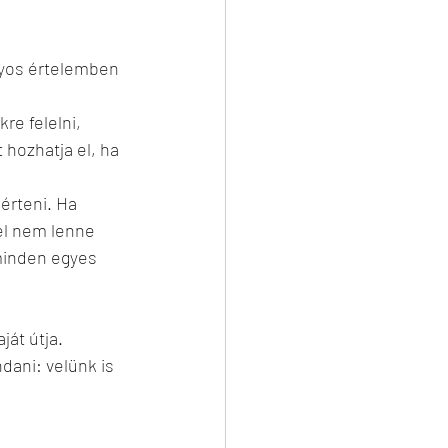
nyos értelemben 
re felelni, 
hozhatja el, ha 
érteni. Ha 
el nem lenne 
minden egyes 
ját útja.
dani: velünk is 