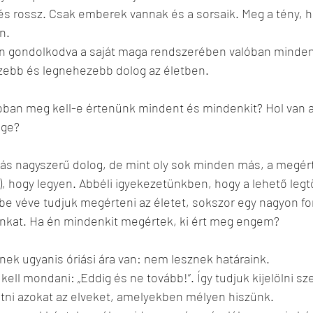
 és rossz. Csak emberek vannak és a sorsaik. Meg a tény, h
n.
n gondolkodva a saját maga rendszerében valóban minden
szebb és legnehezebb dolog az életben.
lóban meg kell-e értenünk mindent és mindenkit? Hol van a
ége?
s nagyszerű dolog, de mint oly sok minden más, a megért
), hogy legyen. Abbéli igyekezetünkben, hogy a lehető legt
e véve tudjuk megérteni az életet, sokszor egy nagyon fo
nkat. Ha én mindenkit megértek, ki ért meg engem? 
ek ugyanis óriási ára van: nem lesznek határaink. 
 kell mondani: „Eddig és ne tovább!”. Így tudjuk kijelölni s
etni azokat az elveket, amelyekben mélyen hiszünk. 