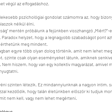
et végül az elfogadáshoz.
dekesebb pszichológiai gondolat számomra az, hogy bizo
aszok nélkül élni. 
azság” mentén próbálunk a fejünkben visszhangzó „Miért?”-ek
. Paradox helyzet, hogy a legnagyobb szabadságot pont azt 
 érthetünk meg mindent. 
lágban egyre több olyan dolog történik, amit nem lehet meg
ót, szinte csak olyan eseményeket látunk, amiknek senkiv
 Nem hiszem, hogy van egy kollektív magyarázat, amivel 
yugtatni.
éni szinten létezik. Ez mindannyiunknak a nagyon intim, sa
zzal kezdődik, hogy talán életünkben először ki tudjuk mon
amit nem kell, vagy nem lehet megérteni.
hológus