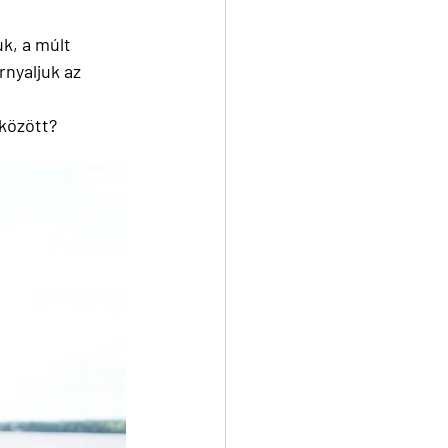
k, a múlt 
nyaljuk az 
özött?  