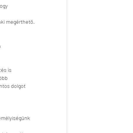
ogy 
ki megérthető. 
 
és is 
öbb 
ntos dolgot 
zemélyiségünk 