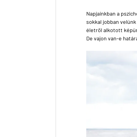
Napjainkban a pszich
sokkal jobban velünk 
életről alkotott képü
De vajon van-e határ