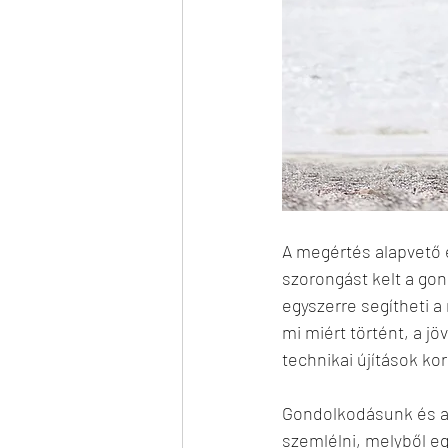
A megértés alapvető 
szorongást kelt a gon
egyszerre segítheti a
mi miért történt, a j
technikai újítások k
Gondolkodásunk és a k
szemlélni, melyből e