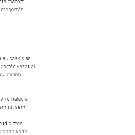
ntalmazott 
A megértés 
el, csakis az 
gértés vezet el 
s, inkább 
erre halad a 
 semmit sem 
tgondolkodni 