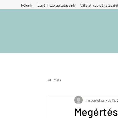
Rólunk
Egyéni szolgáltatásaink
Vállalati szolgáltatásain
All Posts
liliracmolnar
Feb 19, 
Megértés