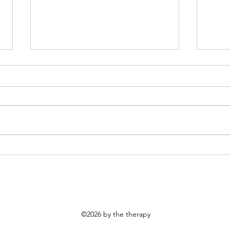
Az leszek, akinek látni
Szer
szeretnél - a megfelelés
párk
pszichológiája
pszi
©2026 by the therapy