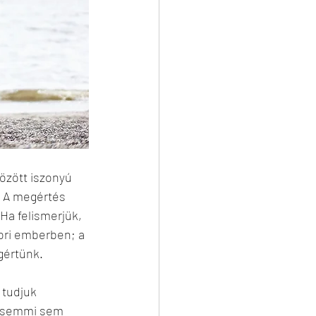
özött iszonyú 
. A megértés 
Ha felismerjük, 
ori emberben; a 
gértünk.
 tudjuk 
n semmi sem 