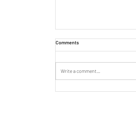
Comments
Write a comment...
Társas magányban élni – az
elköteleződés fóbia különböző
arcai