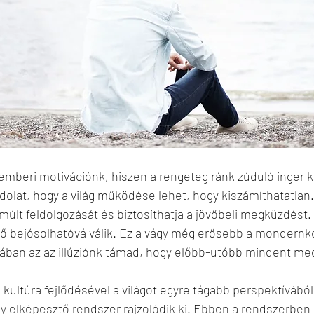
emberi motivációnk, hiszen a rengeteg ránk zúduló inger k
dolat, hogy a világ működése lehet, hogy kiszámíthatatlan
 múlt feldolgozását és biztosíthatja a jövőbeli megküzdést. 
övő bejósolhatóvá válik. Ez a vágy még erősebb a mondernk
orában az az illúziónk támad, hogy előbb-utóbb mindent me
ultúra fejlődésével a világot egyre tágabb perspektívából
gy elképesztő rendszer rajzolódik ki. Ebben a rendszerbe