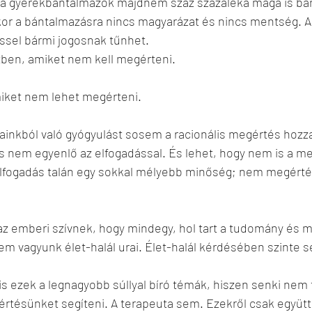
 a gyerekbántalmazók majdnem száz százaléka maga is bá
kor a bántalmazásra nincs magyarázat és nincs mentség. 
éssel bármi jogosnak tűnhet. 
tben, amiket nem kell megérteni. 
iket nem lehet megérteni.
inkból való gyógyulást sosem a racionális megértés hozza 
 nem egyenlő az elfogadással. És lehet, hogy nem is a me
elfogadás talán egy sokkal mélyebb minőség; nem megérté
z emberi szívnek, hogy mindegy, hol tart a tudomány és m
 sem vagyunk élet-halál urai. Élet-halál kérdésében szinte
gértésünket segíteni. A terapeuta sem. Ezekről csak együt