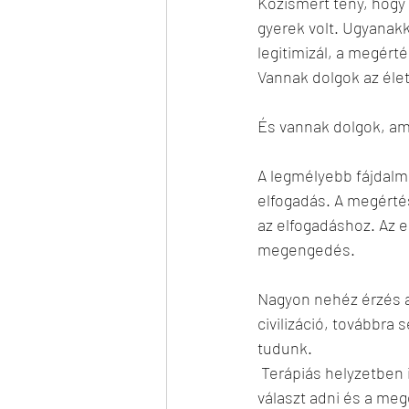
Közismert tény, hogy
gyerek volt. Ugyanak
legitimizál, a megért
Vannak dolgok az éle
És vannak dolgok, am
A legmélyebb fájdalma
elfogadás. A megértés
az elfogadáshoz. Az 
megengedés.
Nagyon nehéz érzés a
civilizáció, továbbra
tudunk.
 Terápiás helyzetben is ezek a legnagyobb súllyal bíró témák, hiszen senki nem tud biztos 
választ adni és a me