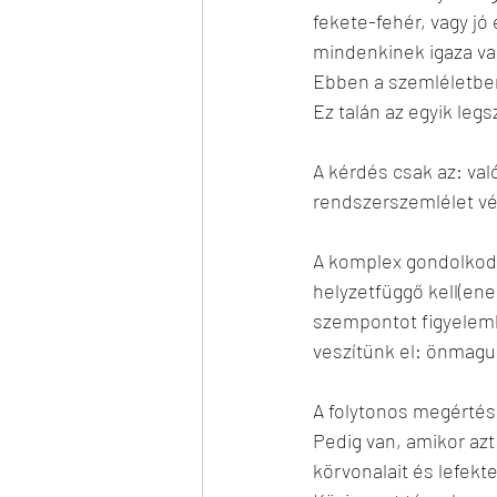
fekete-fehér, vagy jó
mindenkinek igaza va
Ebben a szemléletbe
Ez talán az egyik leg
A kérdés csak az: va
rendszerszemlélet v
A komplex gondolkodá
helyzetfüggő kell(ene
szempontot figyelemb
veszítünk el: önmagu
A folytonos megértésn
Pedig van, amikor azt
körvonalait és lefekt