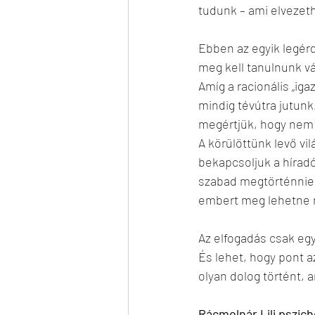
tudunk – ami elvezeth
Ebben az egyik legér
meg kell tanulnunk vál
Amíg a racionális „ig
mindig tévútra jutunk
megértjük, hogy nem
A körülöttünk levő vi
bekapcsoljuk a hírad
szabad megtörténnie.
embert meg lehetne n
Az elfogadás csak egy
És lehet, hogy pont a
olyan dolog történt, 
Rácmolnár Lili pszic