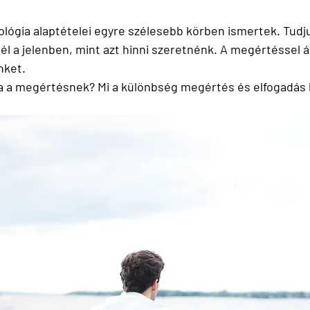
ológia alaptételei egyre szélesebb körben ismertek. Tudju
él a jelenben, mint azt hinni szeretnénk. A megértéssel ár
nket. 
a a megértésnek? Mi a különbség megértés és elfogadás k