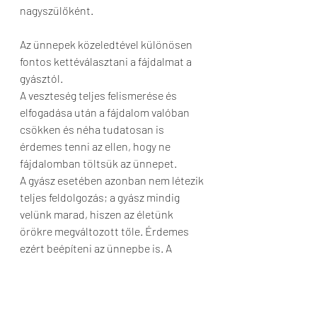
nagyszülőként.
Az ünnepek közeledtével különösen 
fontos kettéválasztani a fájdalmat a 
gyásztól. 
A veszteség teljes felismerése és 
elfogadása után a fájdalom valóban 
csökken és néha tudatosan is 
érdemes tenni az ellen, hogy ne 
fájdalomban töltsük az ünnepet. 
A gyász esetében azonban nem létezik 
teljes feldolgozás; a gyász mindig 
velünk marad, hiszen az életünk 
örökre megváltozott tőle. Érdemes 
ezért beépíteni az ünnepbe is. A 
gyászfolyamat nagyon fájdalmas 
végigjárása után az emlékezés 
gyógyító erővel bír. Személyiség- és 
családfüggő, hogy kinek mi válik be, 