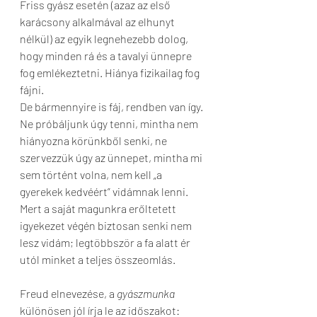
Friss gyász esetén (azaz az első 
karácsony alkalmával az elhunyt 
nélkül) az egyik legnehezebb dolog, 
hogy minden rá és a tavalyi ünnepre 
fog emlékeztetni. Hiánya fizikailag fog 
fájni.
De bármennyire is fáj, rendben van így. 
Ne próbáljunk úgy tenni, mintha nem 
hiányozna körünkből senki, ne 
szervezzük úgy az ünnepet, mintha mi 
sem történt volna, nem kell „a 
gyerekek kedvéért” vidámnak lenni. 
Mert a saját magunkra erőltetett 
igyekezet végén biztosan senki nem 
lesz vidám; legtöbbször a fa alatt ér 
utól minket a teljes összeomlás.
Freud elnevezése, a 
gyászmunka 
különösen jól írja le az időszakot: 