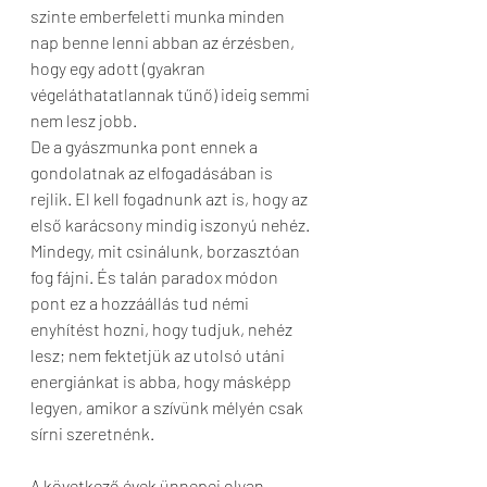
szinte emberfeletti munka minden 
nap benne lenni abban az érzésben, 
hogy egy adott (gyakran 
végeláthatatlannak tűnő) ideig semmi 
nem lesz jobb. 
De a gyászmunka pont ennek a 
gondolatnak az elfogadásában is 
rejlik. El kell fogadnunk azt is, hogy az 
első karácsony mindig iszonyú nehéz. 
Mindegy, mit csinálunk, borzasztóan 
fog fájni. És talán paradox módon 
pont ez a hozzáállás tud némi 
enyhítést hozni, hogy tudjuk, nehéz 
lesz; nem fektetjük az utolsó utáni 
energiánkat is abba, hogy másképp 
legyen, amikor a szívünk mélyén csak 
sírni szeretnénk.
A következő évek ünnepei olyan 