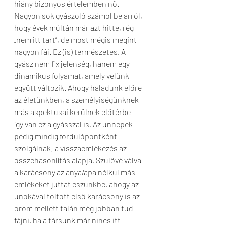
hiány bizonyos értelemben nő.
Nagyon sok gyászoló számol be arról, 
hogy évek múltán már azt hitte, rég 
„nem itt tart”, de most mégis megint 
nagyon fáj. Ez (is) természetes. A 
gyász nem fix jelenség, hanem egy 
dinamikus folyamat, amely velünk 
együtt változik. Ahogy haladunk előre 
az életünkben, a személyiségünknek 
más aspektusai kerülnek előtérbe – 
így van ez a gyásszal is. Az ünnepek 
pedig mindig fordulópontként 
szolgálnak; a visszaemlékezés az 
összehasonlítás alapja. Szülővé válva 
a karácsony az anya/apa nélkül más 
emlékeket juttat eszünkbe, ahogy az 
unokával töltött első karácsony is az 
öröm mellett talán még jobban tud 
fájni, ha a társunk már nincs itt 