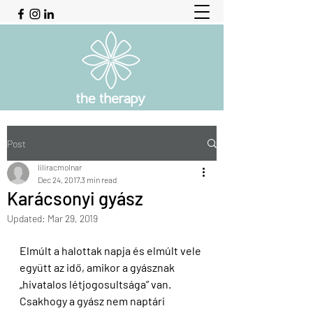
Post
liliracmolnar
Dec 24, 2017
3 min read
Karácsonyi gyász
Updated:
Mar 29, 2019
Elmúlt a halottak napja és elmúlt vele 
együtt az idő, amikor a gyásznak 
„hivatalos létjogosultsága” van. 
Csakhogy a gyász nem naptári 