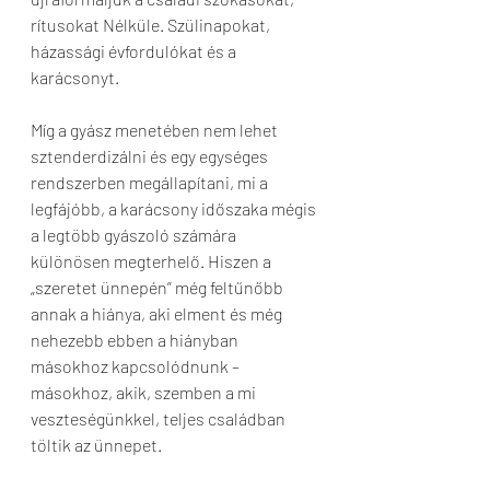
rítusokat Nélküle. Szülinapokat, 
házassági évfordulókat és a 
karácsonyt.
Míg a gyász menetében nem lehet 
sztenderdizálni és egy egységes 
rendszerben megállapítani, mi a 
legfájóbb, a karácsony időszaka mégis 
a legtöbb gyászoló számára 
különösen megterhelő. Hiszen a 
„szeretet ünnepén” még feltűnőbb 
annak a hiánya, aki elment és még 
nehezebb ebben a hiányban 
másokhoz kapcsolódnunk – 
másokhoz, akik, szemben a mi 
veszteségünkkel, teljes családban 
töltik az ünnepet.