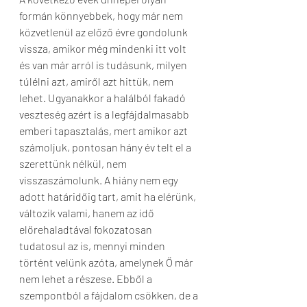
formán könnyebbek, hogy már nem 
közvetlenül az előző évre gondolunk 
vissza, amikor még mindenki itt volt 
és van már arról is tudásunk, milyen 
túlélni azt, amiről azt hittük, nem 
lehet. Ugyanakkor a halálból fakadó 
veszteség azért is a legfájdalmasabb 
emberi tapasztalás, mert amikor azt 
számoljuk, pontosan hány év telt el a 
szerettünk nélkül, nem 
visszaszámolunk. A hiány nem egy 
adott határidőig tart, amit ha elérünk, 
változik valami, hanem az idő 
előrehaladtával fokozatosan 
tudatosul az is, mennyi minden 
történt velünk azóta, amelynek Ő már 
nem lehet a részese. Ebből a 
szempontból a fájdalom csökken, de a 