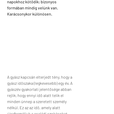
napokhoz kötődik; bizonyos 
formában mindig velünk van. 
Karácsonykor különösen.  
A gyász kapcsán elterjedt tény, hogy a 
gyász időszaka (legkevesebb) egy év. A 
gyászév gyakorlati jelentősége abban 
rejlik, hogy ennyi idő alatt telik el 
minden ünnep a szeretett személy 
nélkül. Ez az az idő, amely alatt 
újraformáljuk a családi szokásokat, 