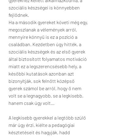
gyerekhez kellett alkalmazkodnia, a 
szociális készségei is könnyebben 
fejlődnek.
Ha a második gyereket követi még egy, 
megoszlanak a vélemények arról, 
mennyire könnyű is ez a pozíció a 
családban. Kezdetben úgy hitték, a 
szociális készségek és az első gyerek 
által biztosított folyamatos motiváció 
miatt ez a legszerencsésebb hely, a 
későbbi kutatások azonban azt 
bizonyítják, sok felnőtt középső 
gyerek számol be arról, hogy ő nem 
volt se a legnagyobb, se a legkisebb, 
hanem csak úgy volt...
A legkisebb gyerekkel a legtöbb szülő 
már úgy érzi, kiélte a pedagógiai 
késztetéseit és hagyják, hadd 