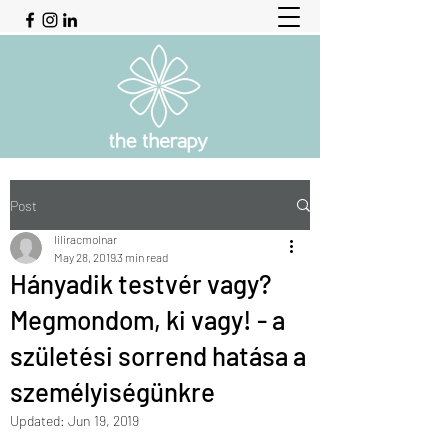
Post
liliracmolnar
May 28, 2019
3 min read
Hányadik testvér vagy?
Megmondom, ki vagy! - a
születési sorrend hatása a
személyiségünkre
Updated:
Jun 19, 2019