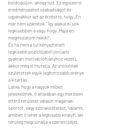
boldoguljon, ahogy tud. Ez egyszerre 
eredményezhet szabadságot és 
ugyanakkor azt az érzést is, hogy „Én 
már nem számítok.” Így alakul ki sok 
legkisebben a vágy, hogy „Majd én 
megmutatom nekik!”. 
És ha nem a túl kényeztetett 
legkisebb pozíciójából jön (ami 
gyakran motivációhiányhoz vezet), 
akkor meg is mutatja. Az utolsónak 
születettek egyik legfontosabb erénye 
a kitartás.
Látva, hogy a nagyok miben 
jeleskednek, ő általában egy merőben 
eltérő területet választ magának: 
sportot, vagy szórakoztatást. Valamit, 
amiben ő lehet a legkisebb királyfi, aki 
tényleg megcsinálja a szerencséjét. 