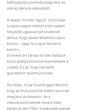
befolyásolja a személyiségünket és 
vele az életünk alakulását.
A válasz: minden együtt. A biológiai 
tulajdonságok mellett a környezeti 
tényezők ugyanannyira kellenek 
ahhoz, hogy valami felszínre tudjon 
kerülni – vagy ne tudjon felszínre 
kerülni. 
A minket ért társas és lelki hatások 
közül pedig különösen kiemelkedik a 
család. És az, hogy hányadik 
gyerekként születtünk bele.
De mégis, mi az összefüggés aközött, 
hogy az elsőszülöttek előbb tanulnak 
meg járni és beszélni, de a 
másodszülötteknek rendre több 
barátjuk van? Miért a legkisebb gyerek 