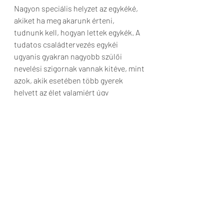
Nagyon speciális helyzet az egykéké, 
akiket ha meg akarunk érteni, 
tudnunk kell, hogyan lettek egykék. A 
tudatos családtervezés egykéi 
ugyanis gyakran nagyobb szülői 
nevelési szigornak vannak kitéve, mint 
azok, akik esetében több gyerek 
helyett az élet valamiért úgy 
alakította, hogy nem született 
testvérük; ilyenkor az összes 
gyereknek „szánt” figyelmet az az egy 
kapja meg. 
Az elmélet leírásakor az egykékről úgy 
tartották, hosszú távon nehezen 
boldogulnak, valójában azonban a 
legtöbb egyke hipermaximalista 
felnőtté cseperedik, hiszen abból az 
előnyös/előnytelen helyzetből jön, 