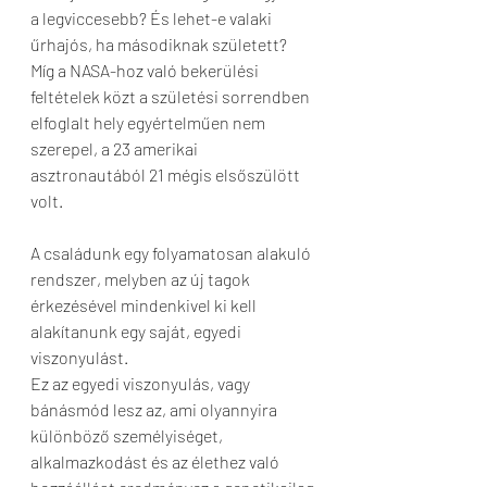
a legviccesebb? És lehet-e valaki 
űrhajós, ha másodiknak született?
Míg a NASA-hoz való bekerülési 
feltételek közt a születési sorrendben 
elfoglalt hely egyértelműen nem 
szerepel, a 23 amerikai 
asztronautából 21 mégis elsőszülött 
volt. 
A családunk egy folyamatosan alakuló 
rendszer, melyben az új tagok 
érkezésével mindenkivel ki kell 
alakítanunk egy saját, egyedi 
viszonyulást.
Ez az egyedi viszonyulás, vagy 
bánásmód lesz az, ami olyannyira 
különböző személyiséget, 
alkalmazkodást és az élethez való 