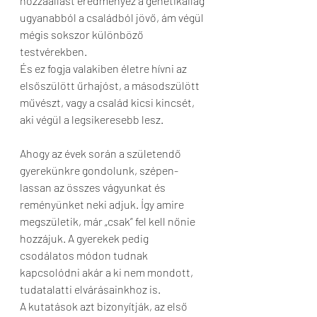
hozzáállást eredményez a genetikailag 
ugyanabból a családból jövő, ám végül 
mégis sokszor különböző 
testvérekben.
És ez fogja valakiben életre hívni az 
elsőszülött űrhajóst, a másodszülött 
művészt, vagy a család kicsi kincsét, 
aki végül a legsikeresebb lesz.
Ahogy az évek során a születendő 
gyerekünkre gondolunk, szépen-
lassan az összes vágyunkat és 
reményünket neki adjuk. Így amire 
megszületik, már „csak” fel kell nőnie 
hozzájuk. A gyerekek pedig 
csodálatos módon tudnak 
kapcsolódni akár a ki nem mondott, 
tudatalatti elvárásainkhoz is. 
A kutatások azt bizonyítják, az első 