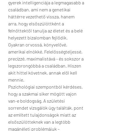
gyerek intelligenciája a legmagasabb a 
családban, ami nem a genetikai 
háttérre vezethető vissza, hanem 
arra, hogy elsőszülöttként a 
felnőttektől tanulja az életet és a belé 
helyezett bizalomban fejlődik. 
Gyakran orvossá, könyvelővé, 
amerikai elnökké. Felelősségteljessé, 
precízzé, maximalistává - és sokszor a 
legszorongóbbá a családban. Hiszen 
akit hittel követnek, annak elől kell 
mennie.
Pszichológiai szempontból kérdéses, 
hogy a szakmai siker mögött vajon 
van-e boldogság. A születési 
sorrendet vizsgálók úgy találták, pont 
az említett tulajdonságok miatt az 
elsőszülötteknek van a legtöbb 
magánéleti problémájuk – 