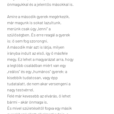
önmagukkal és a jelentős másokkal is.
Amire a második gyerek megérkezik, 
már magunk is sokat lazultunk, 
merünk csak úgy „lenni” a 
szülőségben. És erre reagál a gyerek 
is; ő sem fog szorongni. 
A második már azt is látja, milyen 
irányba indult az első, így ő másfele 
megy. Ez lehet a magyarázat arra, hogy 
a legtöbb családban miért van egy 
„reálos” és egy „humános” gyerek; a 
kisebbik tudatosan, vagy épp 
tudatalatt, de nem akar versengeni a 
nagy testvérrel. 
Felé már kevesebb az elvárás, ő lehet 
bármi – akár önmaga is.
És mivel születésétől fogva egy másik 